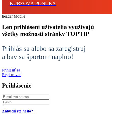
KURZOVÁ PONUKA
header Mobile
Len prihlásení užívatelia využívajú
všetky možnosti stránky TOPTIP
Prihlás sa alebo sa zaregistruj
a bav sa športom naplno!
Prihlásiť sa
Registrovať
Prihlásenie
Zabudli ste heslo?