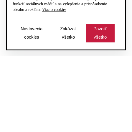
funkcií sociálnych médií a na vylepšenie a prispôsobenie
obsahu a reklám.
Viac o cookies
Nastavenia
Zakázať
Povoliť
cookies
všetko
všetko