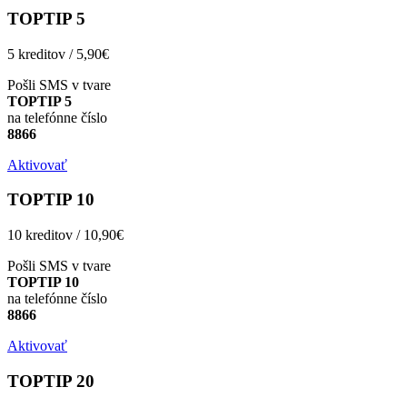
TOPTIP 5
5 kreditov / 5,90€
Pošli SMS v tvare
TOPTIP 5
na telefónne číslo
8866
Aktivovať
TOPTIP 10
10 kreditov / 10,90€
Pošli SMS v tvare
TOPTIP 10
na telefónne číslo
8866
Aktivovať
TOPTIP 20